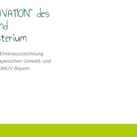
OVATION“ des
nd
sterium
r Ehrenauszeichnung
erischen Umwelt- und
 StMUV Bayern