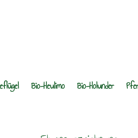
eflügel
Bio-Heulimo
Bio-Holunder
Pfe